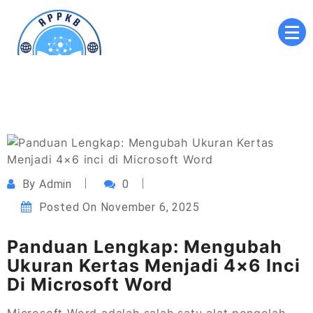
Skip
to
content
Akademi Perekam dan Pengarsip Kesehatan
APPKB
Brawijaya
By
Admin
0
Posted On
November 6, 2025
Panduan Lengkap: Mengubah
Ukuran Kertas Menjadi 4×6 Inci
Di Microsoft Word