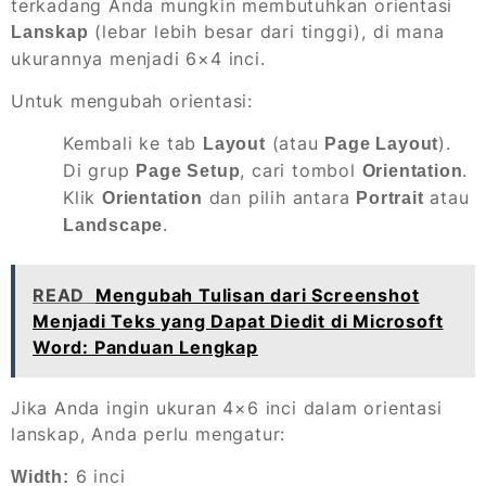
terkadang Anda mungkin membutuhkan orientasi
(lebar lebih besar dari tinggi), di mana
Lanskap
ukurannya menjadi 6×4 inci.
Untuk mengubah orientasi:
Kembali ke tab
(atau
).
Layout
Page Layout
Di grup
, cari tombol
.
Page Setup
Orientation
Klik
dan pilih antara
atau
Orientation
Portrait
.
Landscape
READ
Mengubah Tulisan dari Screenshot
Menjadi Teks yang Dapat Diedit di Microsoft
Word: Panduan Lengkap
Jika Anda ingin ukuran 4×6 inci dalam orientasi
lanskap, Anda perlu mengatur:
6 inci
Width: