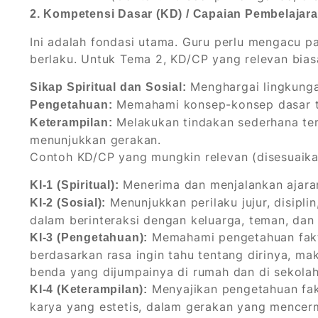
2. Kompetensi Dasar (KD) / Capaian Pembelajara
Ini adalah fondasi utama. Guru perlu mengacu p
berlaku. Untuk Tema 2, KD/CP yang relevan bia
Menghargai lingkunga
Sikap Spiritual dan Sosial:
Memahami konsep-konsep dasar ter
Pengetahuan:
Melakukan tindakan sederhana ter
Keterampilan:
menunjukkan gerakan.
Contoh KD/CP yang mungkin relevan (disesuaika
Menerima dan menjalankan ajara
KI-1 (Spiritual):
Menunjukkan perilaku jujur, disiplin
KI-2 (Sosial):
dalam berinteraksi dengan keluarga, teman, dan 
Memahami pengetahuan fakt
KI-3 (Pengetahuan):
berdasarkan rasa ingin tahu tentang dirinya, m
benda yang dijumpainya di rumah dan di sekolah
Menyajikan pengetahuan fakt
KI-4 (Keterampilan):
karya yang estetis, dalam gerakan yang mencer