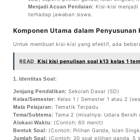
Kisi-kisi menjadi
Menjadi Acuan Penilaian:
terhadap jawaban siswa.
Komponen Utama dalam Penyusunan Ki
Untuk membuat kisi-kisi yang efektif, ada bebe
READ
Kisi kisi penulisan soal k13 kelas 1 te
1. Identitas Soal:
Sekolah Dasar (SD)
Jenjang Pendidikan:
Kelas 1 / Semester 1 atau 2 (se
Kelas/Semester:
Tematik Terpadu
Mata Pelajaran:
Tema 2 (misalnya: Udara Bersih 
Tema/Subtema:
(Contoh: 60 menit)
Alokasi Waktu:
(Contoh: Pilihan Ganda, Isian Sing
Bentuk Soal:
(Contoh: 20 soal pilihan ganda, 5 s
Jumlah Soal: