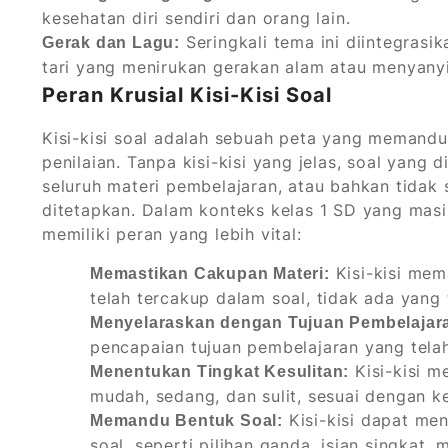
kesehatan diri sendiri dan orang lain.
Seringkali tema ini diintegrasik
Gerak dan Lagu:
tari yang menirukan gerakan alam atau menyany
Peran Krusial Kisi-Kisi Soal
Kisi-kisi soal adalah sebuah peta yang memand
penilaian. Tanpa kisi-kisi yang jelas, soal yang 
seluruh materi pembelajaran, atau bahkan tidak
ditetapkan. Dalam konteks kelas 1 SD yang masih
memiliki peran yang lebih vital:
Kisi-kisi mem
Memastikan Cakupan Materi:
telah tercakup dalam soal, tidak ada yang 
Menyelaraskan dengan Tujuan Pembelajar
pencapaian tujuan pembelajaran yang tela
Kisi-kisi m
Menentukan Tingkat Kesulitan:
mudah, sedang, dan sulit, sesuai dengan 
Kisi-kisi dapat me
Memandu Bentuk Soal:
soal, seperti pilihan ganda, isian singkat,