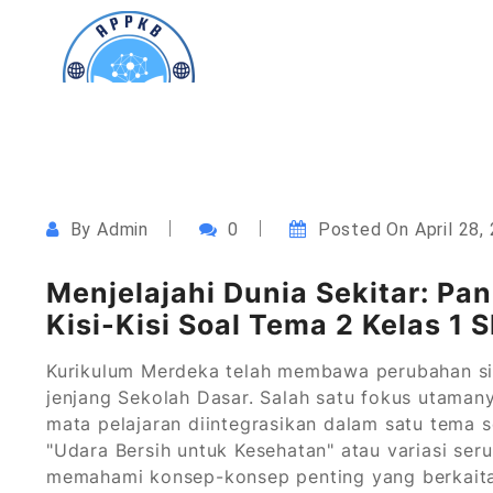
Skip
to
content
Akademi Perekam dan Pengarsip Kesehatan Braw
APPKB
By
Admin
0
Posted On
April 28,
Menjelajahi Dunia Sekitar: P
Kisi-Kisi Soal Tema 2 Kelas 1 
Kurikulum Merdeka telah membawa perubahan si
jenjang Sekolah Dasar. Salah satu fokus utaman
mata pelajaran diintegrasikan dalam satu tema
"Udara Bersih untuk Kesehatan" atau variasi ser
memahami konsep-konsep penting yang berkaitan