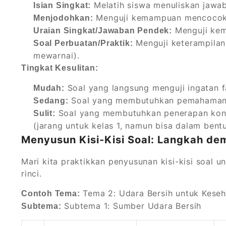
Melatih siswa menuliskan jawab
Isian Singkat:
Menguji kemampuan mencocok
Menjodohkan:
Menguji kem
Uraian Singkat/Jawaban Pendek:
Menguji keterampilan 
Soal Perbuatan/Praktik:
mewarnai).
Tingkat Kesulitan:
Soal yang langsung menguji ingatan f
Mudah:
Soal yang membutuhkan pemahaman le
Sedang:
Soal yang membutuhkan penerapan kon
Sulit:
(jarang untuk kelas 1, namun bisa dalam bentu
Menyusun Kisi-Kisi Soal: Langkah de
Mari kita praktikkan penyusunan kisi-kisi soal 
rinci.
Tema 2: Udara Bersih untuk Kese
Contoh Tema:
Subtema 1: Sumber Udara Bersih
Subtema: