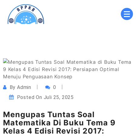
Skip
to
content
Akademi Perekam dan Pengarsip Kesehatan
APPKB
Brawijaya
By
Admin
0
Posted On
Juli 25, 2025
Mengupas Tuntas Soal
Matematika Di Buku Tema 9
Kelas 4 Edisi Revisi 2017: