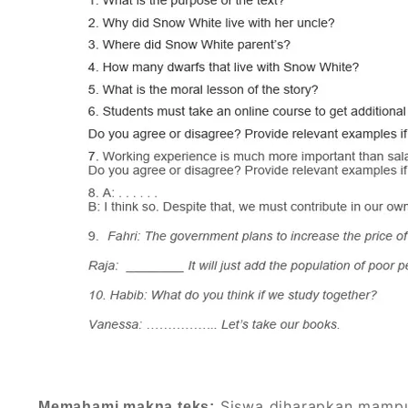
Siswa diharapkan mampu
Memahami makna teks: