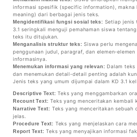
informasi spesifik (specific information), makna
meaning) dari berbagai jenis teks.
Setiap jenis
Mengidentifikasi fungsi sosial teks:
3.1 seringkali menguji pemahaman siswa tentang
teks itu ditujukan.
Siswa perlu mengena
Menganalisis struktur teks:
penggunaan judul, paragraf, dan elemen-elem
informasinya.
Dalam teks 
Menemukan informasi yang relevan:
dan menemukan detail-detail penting adalah kun
Jenis teks yang umum dijumpai dalam KD 3.1 kela
Teks yang menggambarkan orang,
Descriptive Text:
Teks yang menceritakan kembali k
Recount Text:
Teks yang menceritakan sebuah ce
Narrative Text:
jelas.
Teks yang menjelaskan cara me
Procedure Text:
Teks yang menyajikan informasi fak
Report Text: