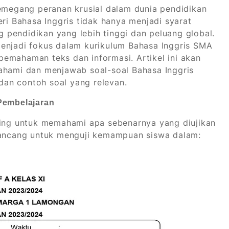
memegang peranan krusial dalam dunia pendidikan
eri Bahasa Inggris tidak hanya menjadi syarat
ng pendidikan yang lebih tinggi dan peluang global.
menjadi fokus dalam kurikulum Bahasa Inggris SMA
emahaman teks dan informasi. Artikel ini akan
ami dan menjawab soal-soal Bahasa Inggris
 dan contoh soal yang relevan.
 Pembelajaran
ting untuk memahami apa sebenarnya yang diujikan
irancang untuk menguji kemampuan siswa dalam: