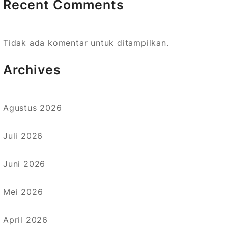
Recent Comments
Tidak ada komentar untuk ditampilkan.
Archives
Agustus 2026
Juli 2026
Juni 2026
Mei 2026
April 2026