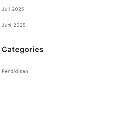
Juli 2025
Juni 2025
Categories
Pendidikan