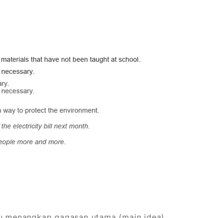
 menangkap gagasan utama (main idea),