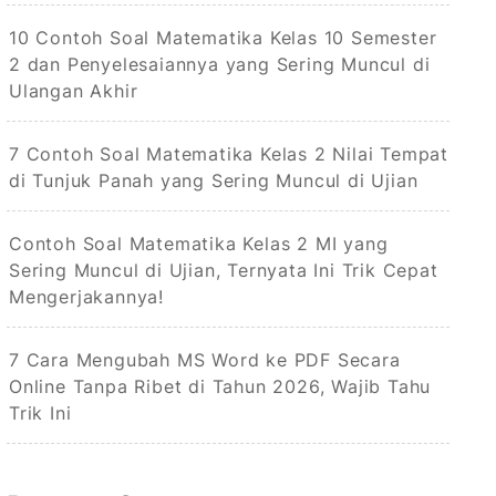
10 Contoh Soal Matematika Kelas 10 Semester
2 dan Penyelesaiannya yang Sering Muncul di
Ulangan Akhir
7 Contoh Soal Matematika Kelas 2 Nilai Tempat
di Tunjuk Panah yang Sering Muncul di Ujian
Contoh Soal Matematika Kelas 2 MI yang
Sering Muncul di Ujian, Ternyata Ini Trik Cepat
Mengerjakannya!
7 Cara Mengubah MS Word ke PDF Secara
Online Tanpa Ribet di Tahun 2026, Wajib Tahu
Trik Ini