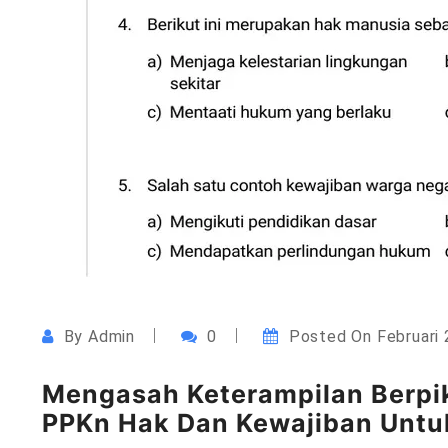
By
Admin
0
Posted On
Februari 
Mengasah Keterampilan Berpik
PPKn Hak Dan Kewajiban Untuk