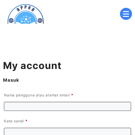
Skip
to
content
Akademi Perekam dan Pengarsip Kesehatan
APPKB
Brawijaya
My account
Masuk
Wajib
Nama pengguna atau alamat email
*
Wajib
Kata sandi
*